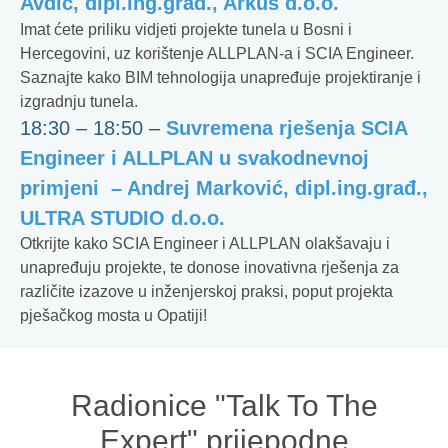
Avdić, dipl.ing.građ., Arkus d.o.o.
Imat ćete priliku vidjeti projekte tunela u Bosni i
Hercegovini, uz korištenje ALLPLAN-a i SCIA Engineer.
Saznajte kako BIM tehnologija unapređuje projektiranje i
izgradnju tunela.
18:30 – 18:50
–
Suvremena rješenja SCIA
Engineer i ALLPLAN u svakodnevnoj
primjeni – Andrej Marković, dipl.ing.građ.,
ULTRA STUDIO d.o.o.
Otkrijte kako SCIA Engineer i ALLPLAN olakšavaju i
unapređuju projekte, te donose inovativna rješenja za
različite izazove u inženjerskoj praksi, poput projekta
pješačkog mosta u Opatiji!
Radionice "Talk To The
Expert" prijepodne