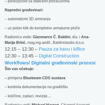
– povezljivost sa statičkim proračunima
Napredni građevinari:
– automatizmi 3D armiranja
– uz jedan klik do kompletne armaturne ploče
Radionicu vode:
Gianmarco Ć. Baldini
, dia. i
Ana-
Marija Brkić
, mag.ing.aedif., Baldinistudio d.o.o.
12:15 – 12:30 –
Pauza za kavu i kiflice
12:30 – 13:45 –
Digital Construction
Workflows/
Digitalni građevinski procesi
Što vas očekuje:
–
primjena
Bluebeam CDS sustava
– kontrola dokumentacije na gradilištu
– količine, zadaci, revizije…
Radionicu vodi:
Michael Havran
, Channel Account