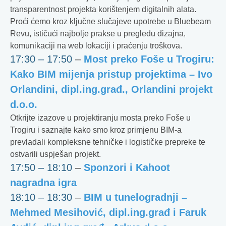
transparentnost projekta korištenjem digitalnih alata.
Proći ćemo kroz ključne slučajeve upotrebe u Bluebeam
Revu, ističući najbolje prakse u pregledu dizajna,
komunikaciji na web lokaciji i praćenju troškova.
17:30 – 17:50
–
Most preko Foše u Trogiru:
Kako BIM mijenja pristup projektima – Ivo
Orlandini, dipl.ing.građ., Orlandini projekt
d.o.o.
Otkrijte izazove u projektiranju mosta preko Foše u
Trogiru i saznajte kako smo kroz primjenu BIM-a
prevladali kompleksne tehničke i logističke prepreke te
ostvarili uspješan projekt.
17:50 – 18:10
–
Sponzori i Kahoot
nagradna igra
18:10 – 18:30
–
BIM u tunelogradnji –
Mehmed Mesihović, dipl.ing.građ i Faruk