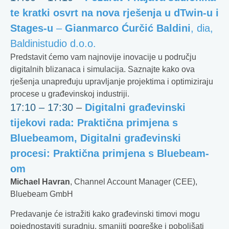
te kratki osvrt na nova rješenja u dTwin-u i
Stages-u
–
Gianmarco Ćurčić Baldini
, dia,
Baldinistudio d.o.o.
Predstavit ćemo vam najnovije inovacije u području
digitalnih blizanaca i simulacija. Saznajte kako ova
rješenja unapređuju upravljanje projektima i optimiziraju
procese u građevinskoj industriji.
17:10 – 17:30
–
Digitalni građevinski
tijekovi rada: Praktična primjena s
Bluebeamom,
Digitalni građevinski
procesi: Praktična primjena s Bluebeam-
om
Michael Havran
, Channel Account Manager (CEE),
Bluebeam GmbH
Predavanje će istražiti kako građevinski timovi mogu
pojednostaviti suradnju, smanjiti pogreške i poboljšati