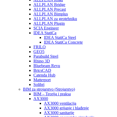
ALLPLAN Bridge
ALLPLAN Precast
ALLPLAN Bimplus
ALLPLAN za geotehniku
ALLPLAN Plugin
SCIA Engineer
IDEA StatiCa
IDEA StatiCa Steel
IDEA StatiCa Concrete
FRILO
GEO5
Parabuild Steel
Rhino 3D
Bluebeam Revu
BricsCAD
Catenda Hub
Matterport
Solibri
BIM za strojarstvo (Strojarstvo)
BIM – Teorija i praksa
AX3000
AX3000 ventilacija
AX3000 grijanje i hlađenje
AX3000 sanitarije