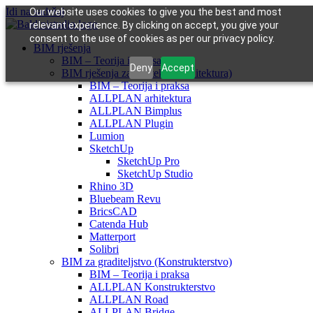
Idi na sadržaj
Our website uses cookies to give you the best and most
relevant experience. By clicking on accept, you give your
consent to the use of cookies as per our privacy policy.
BIM rješenja
BIM – Teorija i praksa
Deny
Accept
BIM rješenja za arhitekte (Arhitektura)
BIM – Teorija i praksa
ALLPLAN arhitektura
ALLPLAN Bimplus
ALLPLAN Plugin
Lumion
SketchUp
SketchUp Pro
SketchUp Studio
Rhino 3D
Bluebeam Revu
BricsCAD
Catenda Hub
Matterport
Solibri
BIM za graditeljstvo (Konstrukterstvo)
BIM – Teorija i praksa
ALLPLAN Konstrukterstvo
ALLPLAN Road
ALLPLAN Bridge