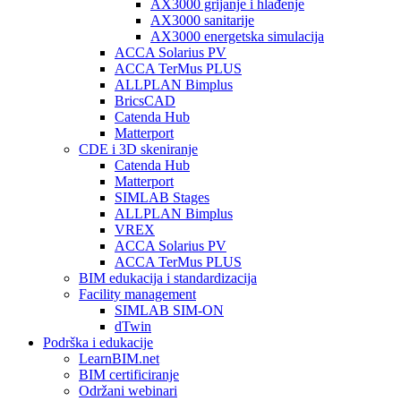
AX3000 grijanje i hlađenje
AX3000 sanitarije
AX3000 energetska simulacija
ACCA Solarius PV
ACCA TerMus PLUS
ALLPLAN Bimplus
BricsCAD
Catenda Hub
Matterport
CDE i 3D skeniranje
Catenda Hub
Matterport
SIMLAB Stages
ALLPLAN Bimplus
VREX
ACCA Solarius PV
ACCA TerMus PLUS
BIM edukacija i standardizacija
Facility management
SIMLAB SIM-ON
dTwin
Podrška i edukacije
LearnBIM.net
BIM certificiranje
Održani webinari