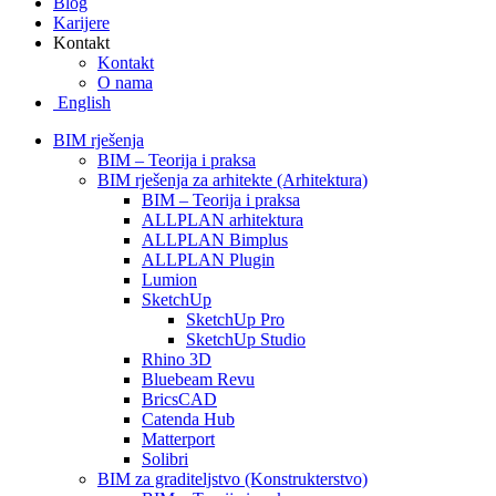
Blog
Karijere
Kontakt
Kontakt
O nama
English
BIM rješenja
BIM – Teorija i praksa
BIM rješenja za arhitekte (Arhitektura)
BIM – Teorija i praksa
ALLPLAN arhitektura
ALLPLAN Bimplus
ALLPLAN Plugin
Lumion
SketchUp
SketchUp Pro
SketchUp Studio
Rhino 3D
Bluebeam Revu
BricsCAD
Catenda Hub
Matterport
Solibri
BIM za graditeljstvo (Konstrukterstvo)