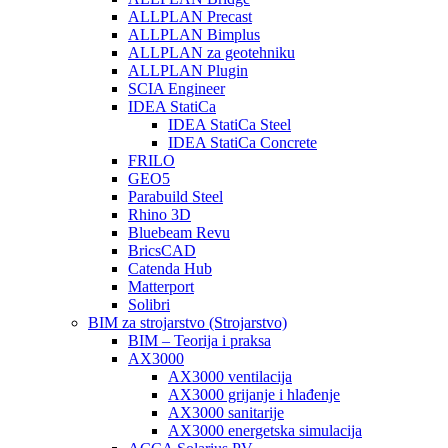
ALLPLAN Precast
ALLPLAN Bimplus
ALLPLAN za geotehniku
ALLPLAN Plugin
SCIA Engineer
IDEA StatiCa
IDEA StatiCa Steel
IDEA StatiCa Concrete
FRILO
GEO5
Parabuild Steel
Rhino 3D
Bluebeam Revu
BricsCAD
Catenda Hub
Matterport
Solibri
BIM za strojarstvo (Strojarstvo)
BIM – Teorija i praksa
AX3000
AX3000 ventilacija
AX3000 grijanje i hlađenje
AX3000 sanitarije
AX3000 energetska simulacija