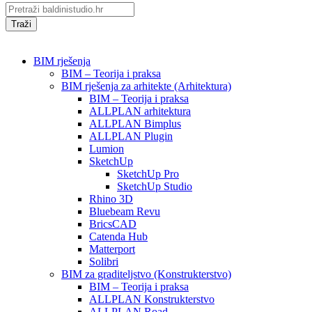
Traži
BIM rješenja
BIM – Teorija i praksa
BIM rješenja za arhitekte (Arhitektura)
BIM – Teorija i praksa
ALLPLAN arhitektura
ALLPLAN Bimplus
ALLPLAN Plugin
Lumion
SketchUp
SketchUp Pro
SketchUp Studio
Rhino 3D
Bluebeam Revu
BricsCAD
Catenda Hub
Matterport
Solibri
BIM za graditeljstvo (Konstrukterstvo)
BIM – Teorija i praksa
ALLPLAN Konstrukterstvo
ALLPLAN Road