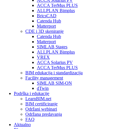
ACCA Solarius PV
ACCA TerMus PLUS
ALLPLAN Bimplus
BricsCAD
Catenda Hub
Matterport
CDE i 3D skeniranje
Catenda Hub
Matterport
SIMLAB Stages
ALLPLAN Bimplus
VREX
ACCA Solarius PV
ACCA TerMus PLUS
BIM edukacija i standardizacija
Facility management
SIMLAB SIM-ON
dTwin
Podrška i edukacije
LearnBIM.net
BIM certificiranje
Održani webinari
Održana predavanja
FAQ
Aktualno