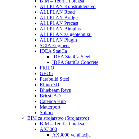
BIM – Teorija i praksa
ALLPLAN Konstrukterstvo
ALLPLAN Road
ALLPLAN Bridge
ALLPLAN Precast
ALLPLAN Bimplus
ALLPLAN za geotehniku
ALLPLAN Plugin
SCIA Engineer
IDEA StatiCa
IDEA StatiCa Steel
IDEA StatiCa Concrete
FRILO
GEO5
Parabuild Steel
Rhino 3D
Bluebeam Revu
BricsCAD
Catenda Hub
Matterport
Solibri
BIM za strojarstvo (Strojarstvo)
BIM – Teorija i praksa
AX3000
AX3000 ventilacija