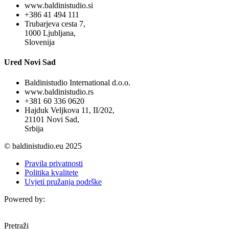
www.baldinistudio.si
+386 41 494 111
Trubarjeva cesta 7,
1000 Ljubljana,
Slovenija
Ured Novi Sad
Baldinistudio International d.o.o.
www.baldinistudio.rs
+381 60 336 0620
Hajduk Veljkova 11, II/202,
21101 Novi Sad,
Srbija
© baldinistudio.eu 2025
Pravila privatnosti
Politika kvalitete
Uvjeti pružanja podrške
Powered by:
Pretraži