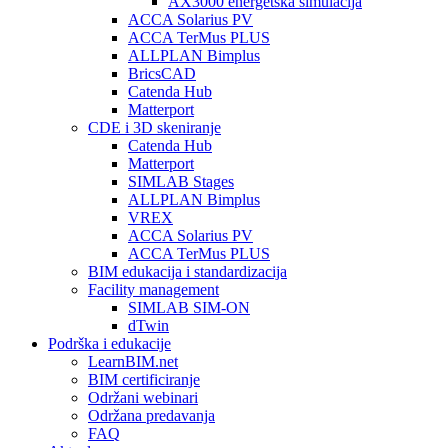
AX3000 energetska simulacija
ACCA Solarius PV
ACCA TerMus PLUS
ALLPLAN Bimplus
BricsCAD
Catenda Hub
Matterport
CDE i 3D skeniranje
Catenda Hub
Matterport
SIMLAB Stages
ALLPLAN Bimplus
VREX
ACCA Solarius PV
ACCA TerMus PLUS
BIM edukacija i standardizacija
Facility management
SIMLAB SIM-ON
dTwin
Podrška i edukacije
LearnBIM.net
BIM certificiranje
Održani webinari
Održana predavanja
FAQ