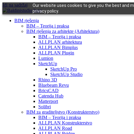
Idi na sadržaj
Our website uses cookies to give you the best and mo
privacy policy.
BIM rješenja
BIM – Teorija i praksa
BIM rješenja za arhitekte (Arhitektura)
BIM – Teorija i praksa
ALLPLAN arhitektura
ALLPLAN Bimplus
ALLPLAN Plugin
Lumion
SketchUp
SketchUp Pro
SketchUp Studio
Rhino 3D
Bluebeam Revu
BricsCAD
Catenda Hub
Matterport
Solibri
BIM za graditeljstvo (Konstrukterstvo)
BIM – Teorija i praksa
ALLPLAN Konstrukterstvo
ALLPLAN Road
ALLPLAN Bridge