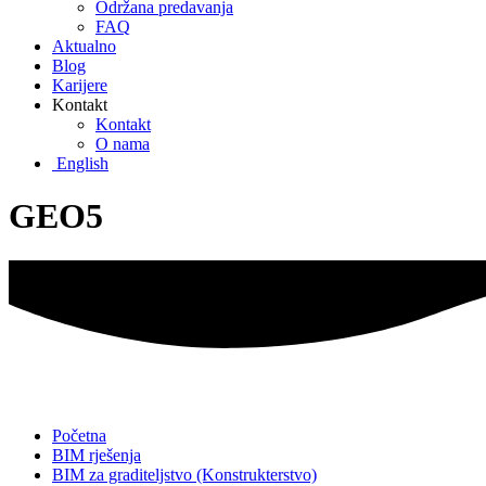
Održana predavanja
FAQ
Aktualno
Blog
Karijere
Kontakt
Kontakt
O nama
English
GEO5
Početna
BIM rješenja
BIM za graditeljstvo (Konstrukterstvo)