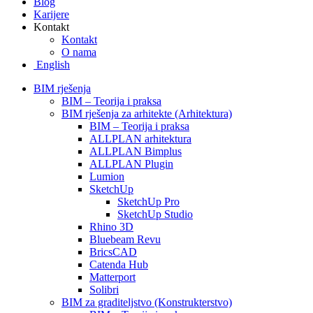
Blog
Karijere
Kontakt
Kontakt
O nama
English
BIM rješenja
BIM – Teorija i praksa
BIM rješenja za arhitekte (Arhitektura)
BIM – Teorija i praksa
ALLPLAN arhitektura
ALLPLAN Bimplus
ALLPLAN Plugin
Lumion
SketchUp
SketchUp Pro
SketchUp Studio
Rhino 3D
Bluebeam Revu
BricsCAD
Catenda Hub
Matterport
Solibri
BIM za graditeljstvo (Konstrukterstvo)