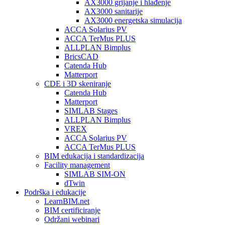
AX3000 grijanje i hlađenje
AX3000 sanitarije
AX3000 energetska simulacija
ACCA Solarius PV
ACCA TerMus PLUS
ALLPLAN Bimplus
BricsCAD
Catenda Hub
Matterport
CDE i 3D skeniranje
Catenda Hub
Matterport
SIMLAB Stages
ALLPLAN Bimplus
VREX
ACCA Solarius PV
ACCA TerMus PLUS
BIM edukacija i standardizacija
Facility management
SIMLAB SIM-ON
dTwin
Podrška i edukacije
LearnBIM.net
BIM certificiranje
Održani webinari