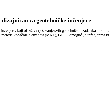
 dizajniran za geotehničke inženjere
inženjere, koji olakšava rješavanje svih geotehničkih zadataka – od ana
oda i metode konačnih elemenata (MKE), GEO5 omogućuje inženjerima brz