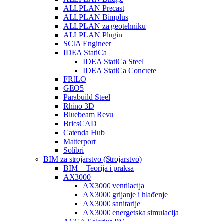
ALLPLAN Precast
ALLPLAN Bimplus
ALLPLAN za geotehniku
ALLPLAN Plugin
SCIA Engineer
IDEA StatiCa
IDEA StatiCa Steel
IDEA StatiCa Concrete
FRILO
GEO5
Parabuild Steel
Rhino 3D
Bluebeam Revu
BricsCAD
Catenda Hub
Matterport
Solibri
BIM za strojarstvo (Strojarstvo)
BIM – Teorija i praksa
AX3000
AX3000 ventilacija
AX3000 grijanje i hlađenje
AX3000 sanitarije
AX3000 energetska simulacija