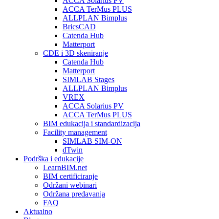
ACCA Solarius PV
ACCA TerMus PLUS
ALLPLAN Bimplus
BricsCAD
Catenda Hub
Matterport
CDE i 3D skeniranje
Catenda Hub
Matterport
SIMLAB Stages
ALLPLAN Bimplus
VREX
ACCA Solarius PV
ACCA TerMus PLUS
BIM edukacija i standardizacija
Facility management
SIMLAB SIM-ON
dTwin
Podrška i edukacije
LearnBIM.net
BIM certificiranje
Održani webinari
Održana predavanja
FAQ
Aktualno