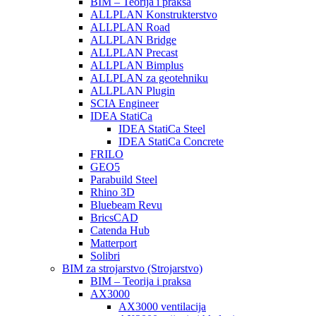
BIM – Teorija i praksa
ALLPLAN Konstrukterstvo
ALLPLAN Road
ALLPLAN Bridge
ALLPLAN Precast
ALLPLAN Bimplus
ALLPLAN za geotehniku
ALLPLAN Plugin
SCIA Engineer
IDEA StatiCa
IDEA StatiCa Steel
IDEA StatiCa Concrete
FRILO
GEO5
Parabuild Steel
Rhino 3D
Bluebeam Revu
BricsCAD
Catenda Hub
Matterport
Solibri
BIM za strojarstvo (Strojarstvo)
BIM – Teorija i praksa
AX3000
AX3000 ventilacija