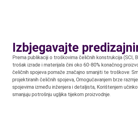
Izbjegavajte predizajn
Prema publikaciji o troškovima čeličnih konstrukcija (SCI, 
trošak izrade i materijala čini oko 60-80% konačnog proizv
čeličnih spojeva pomaže značajno smanjiti te troškove: S
projektiranih čeličnih spojeva, Omogućavanjem brze razmj
spojevima između inženjera i detaljista, Korištenjem učinkov
smanjuju potrošnju ugljika tijekom proizvodnje.