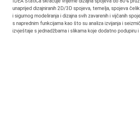
IDEA StatiCa skraćuje vrijeme dizajna spojeva do 80% pruža
unaprijed dizajniranih 2D/3D spojeva, temelja, spojeva čeli
i sigurnog modeliranja i dizajna svih zavarenih i vijčanih s
s naprednim funkcijama kao što su analiza izvijanja i seizmič
izvještaje s jednadžbama i slikama koje dodatno podupiru i 