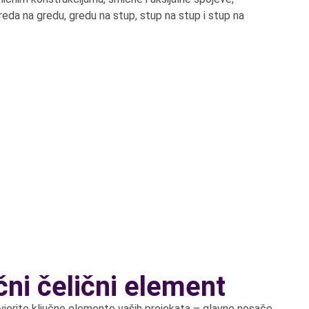
reda na gredu, gredu na stup, stup na stup i stup na
ični čelični element
vjerite ključne elemente vaših projekata – glavne nosače,