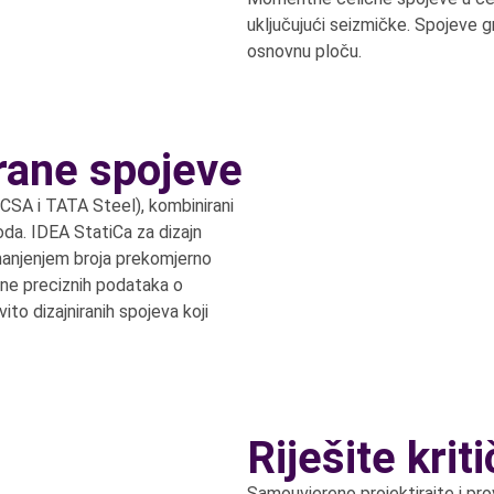
uključujući seizmičke. Spojeve g
osnovnu ploču.
irane spojeve
BCSA i TATA Steel), kombinirani
oda. IDEA StatiCa za dizajn
manjenjem broja prekomjerno
ene preciznih podataka o
ito dizajniranih spojeva koji
Riješite krit
Samouvjereno projektirajte i pro