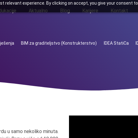
t relevant experience. By clicking on accept, you give your consent to
dukacije
Aktualno
Blog
Karijere
Kontakt
ješenja
BIM za graditeljstvo (Konstrukterstvo)
IDEA StatiCa
I
rdu u samo nekoliko minuta.