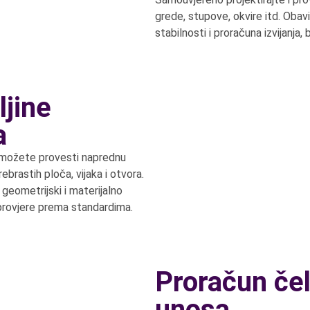
grede, stupove, okvire itd. Obavi
stabilnosti i proračuna izvijanja
jine
a
e, možete provesti naprednu
ebrastih ploča, vijaka i otvora.
 geometrijski i materijalno
provjere prema standardima.
Proračun če
unosa