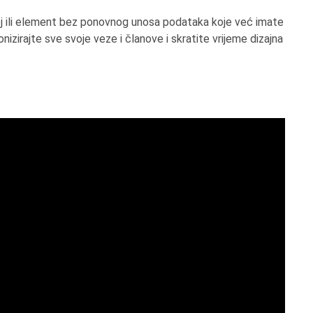
poj ili element bez ponovnog unosa podataka koje već imate
kronizirajte sve svoje veze i članove i skratite vrijeme dizajna