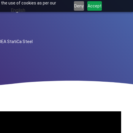
 the use of cookies as per our
Deny
Accept
English
DEA StatiCa Steel