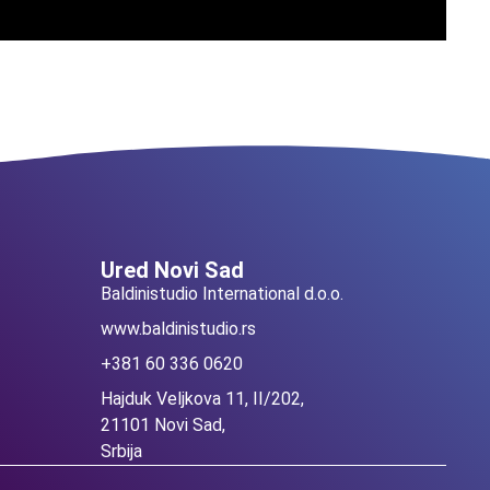
Ured Novi Sad
Baldinistudio International d.o.o.
www.baldinistudio.rs
+381 60 336 0620
Hajduk Veljkova 11, II/202,
21101 Novi Sad,
Srbija