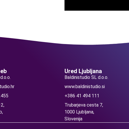
reb
Ured Ljubljana
d.o.o.
Baldinistudio SL d.o.o.
tudio.hr
www.baldinistudio.si
2455
+386 41 494 111
2,
Trubarjeva cesta 7,
b,
1000 Ljubljana,
Slovenija