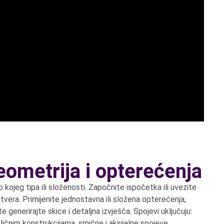
eometrija i opterećenja
o kojeg tipa ili složenosti. Započnite ispočetka ili uvezite
tvera. Primijenite jednostavna ili složena opterećenja,
e generirajte skice i detaljna izvješća. Spojevi uključuju:
čnim konstrukcijama, smične i aksijalne spojeve,