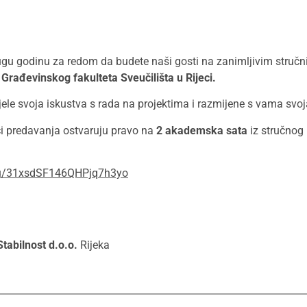
gu godinu za redom da budete naši gosti na zanimljivim stručn
rađevinskog fakulteta Sveučilišta u Rijeci.
ele svoja iskustva s rada na projektima i razmijene s vama svoj
i predavanja ostvaruju pravo na
2 akademska sata
iz stručnog 
.eu/31xsdSF146QHPjq7h3yo
Stabilnost d.o.o.
Rijeka