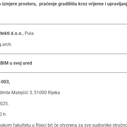
izmjere prostora, praćenje gradilišta kroz vrijeme i upravlj
tekti d.o.o.
, Pula
g.arch.
 BIM u svoj ured
-003,
admile Matejčić 3, 51000 Rijeka
2025.
0 h
kom fakultetu u Rijeci bit će otvorena za sve sudionike struč