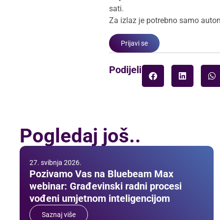
sati.
Za izlaz je potrebno samo auto
Prijavi se
Podijeli:
Pogledaj još..
27. svibnja 2026.
Pozivamo Vas na Bluebeam Max
webinar: Građevinski radni procesi
vođeni umjetnom inteligencijom
Saznaj više