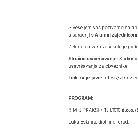
S veseljem vas pozivamo na dru
u suradnji s
Alumni zajednicom G
Želimo da vam vaši kolege podij
Stručno usavršavanje:
Sudionic
usavršavanja za obveznike.
Link za prijavu:
https://zfrmz
PROGRAM:
BIM U PRAKSI /
1.
I.T.T. d.o.o.
/
Luka Eškinja, dipl. ing. građ.