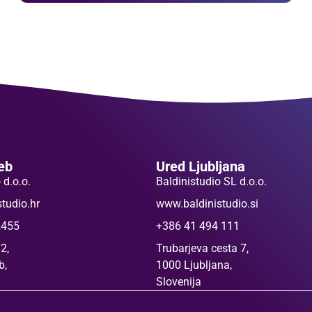
eb
Ured Ljubljana
 d.o.o.
Baldinistudio SL d.o.o.
tudio.hr
www.baldinistudio.si
2455
+386 41 494 111
2,
Trubarjeva cesta 7,
b,
1000 Ljubljana,
Slovenija