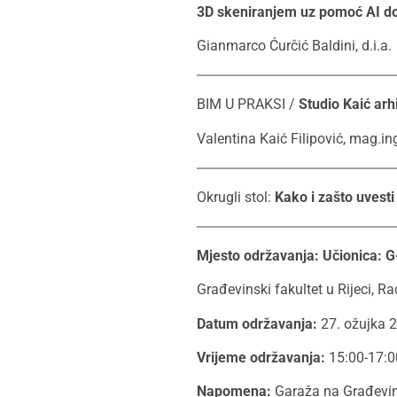
3D skeniranjem uz pomoć AI do 
Gianmarco Ćurčić Baldini, d.i.a.
BIM U PRAKSI /
Studio Kaić arhi
Valentina Kaić Filipović, mag.in
Okrugli stol:
Kako i zašto uvesti
Mjesto održavanja: Učionica: G
Građevinski fakultet u Rijeci, R
Datum održavanja:
27. ožujka 
Vrijeme održavanja:
15:00-17:0
Napomena:
Garaža na Građevins