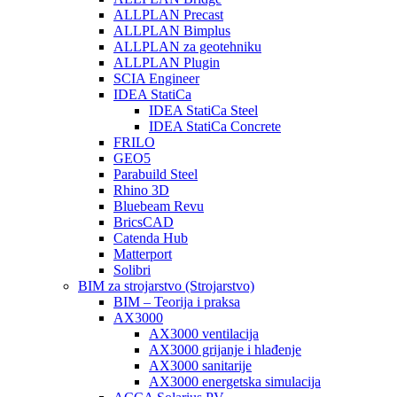
ALLPLAN Precast
ALLPLAN Bimplus
ALLPLAN za geotehniku
ALLPLAN Plugin
SCIA Engineer
IDEA StatiCa
IDEA StatiCa Steel
IDEA StatiCa Concrete
FRILO
GEO5
Parabuild Steel
Rhino 3D
Bluebeam Revu
BricsCAD
Catenda Hub
Matterport
Solibri
BIM za strojarstvo (Strojarstvo)
BIM – Teorija i praksa
AX3000
AX3000 ventilacija
AX3000 grijanje i hlađenje
AX3000 sanitarije
AX3000 energetska simulacija