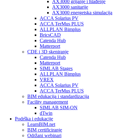
AX3000 grijanje i hlađenje
AX3000 sanitarije
AX3000 energetska simulacija
ACCA Solarius PV
ACCA TerMus PLUS
ALLPLAN Bimplus
BricsCAD
Catenda Hub
Matterport
CDE i 3D skeniranje
Catenda Hub
Matterport
SIMLAB Stages
ALLPLAN Bimplus
VREX
ACCA Solarius PV
ACCA TerMus PLUS
BIM edukacija i standardizacija
Facility management
SIMLAB SIM-ON
dTwin
Podrška i edukacije
LearnBIM.net
BIM certificiranje
Održani webinari