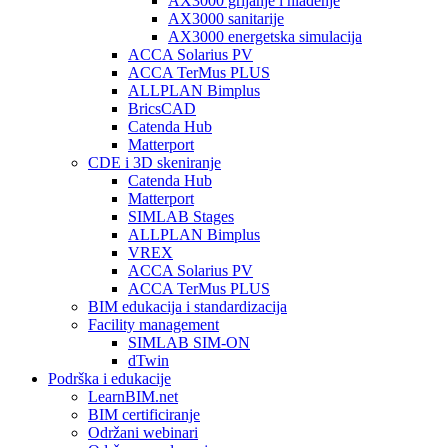
AX3000 grijanje i hlađenje
AX3000 sanitarije
AX3000 energetska simulacija
ACCA Solarius PV
ACCA TerMus PLUS
ALLPLAN Bimplus
BricsCAD
Catenda Hub
Matterport
CDE i 3D skeniranje
Catenda Hub
Matterport
SIMLAB Stages
ALLPLAN Bimplus
VREX
ACCA Solarius PV
ACCA TerMus PLUS
BIM edukacija i standardizacija
Facility management
SIMLAB SIM-ON
dTwin
Podrška i edukacije
LearnBIM.net
BIM certificiranje
Održani webinari