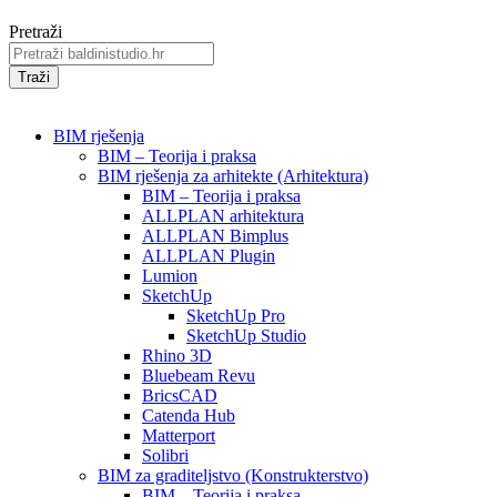
Pretraži
Traži
BIM rješenja
BIM – Teorija i praksa
BIM rješenja za arhitekte (Arhitektura)
BIM – Teorija i praksa
ALLPLAN arhitektura
ALLPLAN Bimplus
ALLPLAN Plugin
Lumion
SketchUp
SketchUp Pro
SketchUp Studio
Rhino 3D
Bluebeam Revu
BricsCAD
Catenda Hub
Matterport
Solibri
BIM za graditeljstvo (Konstrukterstvo)
BIM – Teorija i praksa