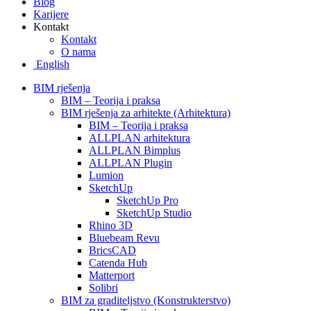
Blog
Karijere
Kontakt
Kontakt
O nama
English
BIM rješenja
BIM – Teorija i praksa
BIM rješenja za arhitekte (Arhitektura)
BIM – Teorija i praksa
ALLPLAN arhitektura
ALLPLAN Bimplus
ALLPLAN Plugin
Lumion
SketchUp
SketchUp Pro
SketchUp Studio
Rhino 3D
Bluebeam Revu
BricsCAD
Catenda Hub
Matterport
Solibri
BIM za graditeljstvo (Konstrukterstvo)