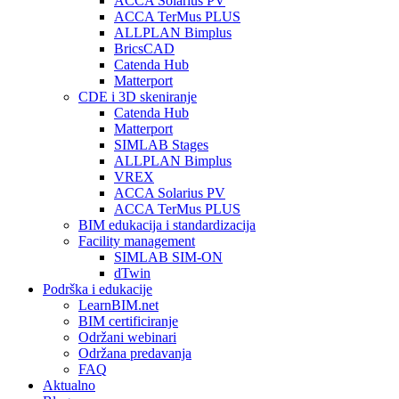
ACCA Solarius PV
ACCA TerMus PLUS
ALLPLAN Bimplus
BricsCAD
Catenda Hub
Matterport
CDE i 3D skeniranje
Catenda Hub
Matterport
SIMLAB Stages
ALLPLAN Bimplus
VREX
ACCA Solarius PV
ACCA TerMus PLUS
BIM edukacija i standardizacija
Facility management
SIMLAB SIM-ON
dTwin
Podrška i edukacije
LearnBIM.net
BIM certificiranje
Održani webinari
Održana predavanja
FAQ
Aktualno