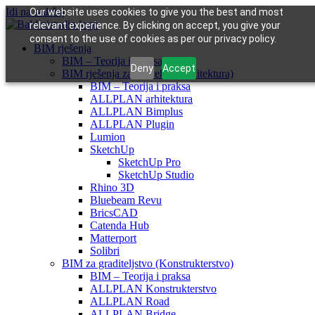
Idi na sadržaj
Our website uses cookies to give you the best and most
relevant experience. By clicking on accept, you give your
consent to the use of cookies as per our privacy policy.
BIM rješenja
BIM – Teorija i praksa
Deny
Accept
BIM rješenja za arhitekte (Arhitektura)
BIM – Teorija i praksa
ALLPLAN arhitektura
ALLPLAN Bimplus
ALLPLAN Plugin
Lumion
SketchUp
SketchUp Pro
SketchUp Studio
Rhino 3D
Bluebeam Revu
BricsCAD
Catenda Hub
Matterport
Solibri
BIM za graditeljstvo (Konstrukterstvo)
BIM – Teorija i praksa
ALLPLAN Konstrukterstvo
ALLPLAN Road
ALLPLAN Bridge