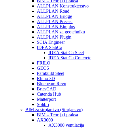
BIM – Teorija i praksa
ALLPLAN Konstrukterstvo
ALLPLAN Road
ALLPLAN Bridge
ALLPLAN Precast
ALLPLAN Bimplus
ALLPLAN za geotehniku
ALLPLAN Plugin
SCIA Engineer
IDEA StatiCa
IDEA StatiCa Steel
IDEA StatiCa Concrete
FRILO
GEO5
Parabuild Steel
Rhino 3D
Bluebeam Revu
BricsCAD
Catenda Hub
Matterport
Solibri
BIM za strojarstvo (Strojarstvo)
BIM – Teorija i praksa
AX3000
AX3000 ventilacija