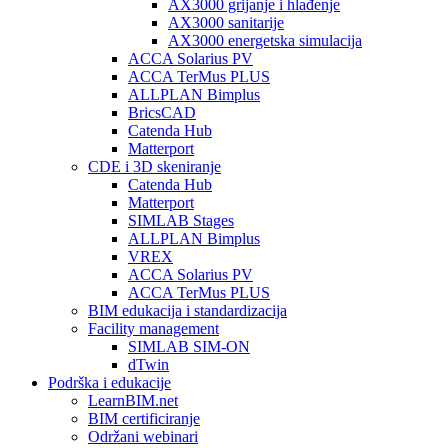
AX3000 grijanje i hlađenje
AX3000 sanitarije
AX3000 energetska simulacija
ACCA Solarius PV
ACCA TerMus PLUS
ALLPLAN Bimplus
BricsCAD
Catenda Hub
Matterport
CDE i 3D skeniranje
Catenda Hub
Matterport
SIMLAB Stages
ALLPLAN Bimplus
VREX
ACCA Solarius PV
ACCA TerMus PLUS
BIM edukacija i standardizacija
Facility management
SIMLAB SIM-ON
dTwin
Podrška i edukacije
LearnBIM.net
BIM certificiranje
Održani webinari