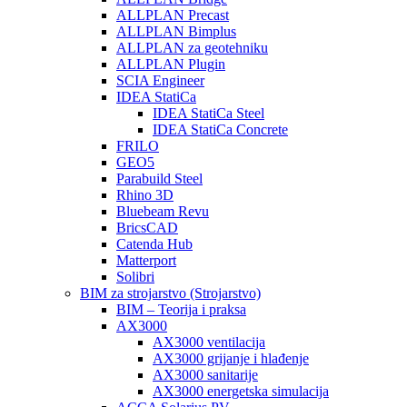
ALLPLAN Precast
ALLPLAN Bimplus
ALLPLAN za geotehniku
ALLPLAN Plugin
SCIA Engineer
IDEA StatiCa
IDEA StatiCa Steel
IDEA StatiCa Concrete
FRILO
GEO5
Parabuild Steel
Rhino 3D
Bluebeam Revu
BricsCAD
Catenda Hub
Matterport
Solibri
BIM za strojarstvo (Strojarstvo)
BIM – Teorija i praksa
AX3000
AX3000 ventilacija
AX3000 grijanje i hlađenje
AX3000 sanitarije
AX3000 energetska simulacija