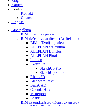
Blog
Karijere
Kontakt
Kontakt
O nama
English
BIM rješenja
BIM – Teorija i praksa
BIM rješenja za arhitekte (Arhitektura)
BIM – Teorija i praksa
ALLPLAN arhitektura
ALLPLAN Bimplus
ALLPLAN Plugin
Lumion
SketchUp
SketchUp Pro
SketchUp Studio
Rhino 3D
Bluebeam Revu
BricsCAD
Catenda Hub
Matterport
Solibri
BIM za graditeljstvo (Konstrukterstvo)