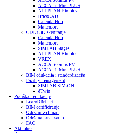
ACCA Solarius PV
ACCA TerMus PLUS
ALLPLAN Bimplus
BricsCAD
Catenda Hub
Matterport
CDE i 3D skeniranje
Catenda Hub
Matterport
SIMLAB Stages
ALLPLAN Bimplus
VREX
ACCA Solarius PV
ACCA TerMus PLUS
BIM edukacija i standardizacija
Facility management
SIMLAB SIM-ON
dTwin
Podrška i edukacije
LearnBIM.net
BIM certificiranje
Održani webinari
Održana predavanja
FAQ
Aktualno