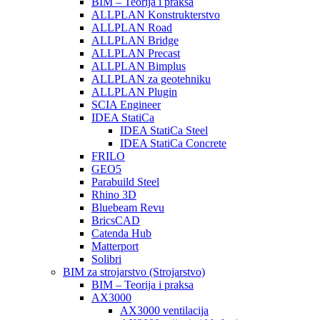
BIM – Teorija i praksa
ALLPLAN Konstrukterstvo
ALLPLAN Road
ALLPLAN Bridge
ALLPLAN Precast
ALLPLAN Bimplus
ALLPLAN za geotehniku
ALLPLAN Plugin
SCIA Engineer
IDEA StatiCa
IDEA StatiCa Steel
IDEA StatiCa Concrete
FRILO
GEO5
Parabuild Steel
Rhino 3D
Bluebeam Revu
BricsCAD
Catenda Hub
Matterport
Solibri
BIM za strojarstvo (Strojarstvo)
BIM – Teorija i praksa
AX3000
AX3000 ventilacija