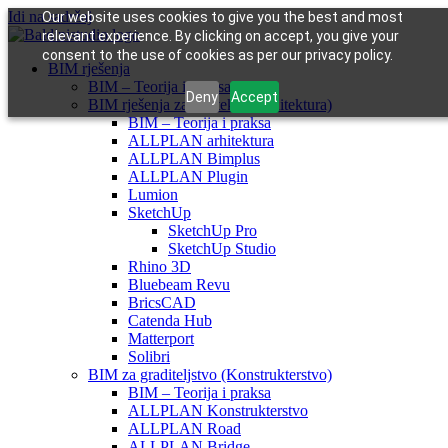
Idi na sadržaj
Our website uses cookies to give you the best and most
relevant experience. By clicking on accept, you give your
consent to the use of cookies as per our privacy policy.
BIM rješenja
BIM – Teorija i praksa
Deny
Accept
BIM rješenja za arhitekte (Arhitektura)
BIM – Teorija i praksa
ALLPLAN arhitektura
ALLPLAN Bimplus
ALLPLAN Plugin
Lumion
SketchUp
SketchUp Pro
SketchUp Studio
Rhino 3D
Bluebeam Revu
BricsCAD
Catenda Hub
Matterport
Solibri
BIM za graditeljstvo (Konstrukterstvo)
BIM – Teorija i praksa
ALLPLAN Konstrukterstvo
ALLPLAN Road
ALLPLAN Bridge