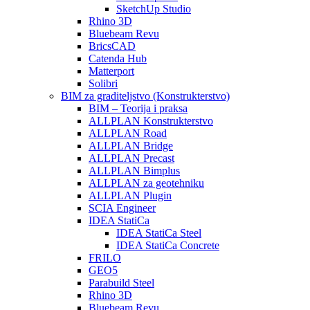
SketchUp Studio
Rhino 3D
Bluebeam Revu
BricsCAD
Catenda Hub
Matterport
Solibri
BIM za graditeljstvo (Konstrukterstvo)
BIM – Teorija i praksa
ALLPLAN Konstrukterstvo
ALLPLAN Road
ALLPLAN Bridge
ALLPLAN Precast
ALLPLAN Bimplus
ALLPLAN za geotehniku
ALLPLAN Plugin
SCIA Engineer
IDEA StatiCa
IDEA StatiCa Steel
IDEA StatiCa Concrete
FRILO
GEO5
Parabuild Steel
Rhino 3D
Bluebeam Revu