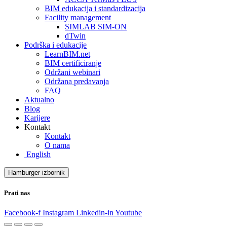
BIM edukacija i standardizacija
Facility management
SIMLAB SIM-ON
dTwin
Podrška i edukacije
LearnBIM.net
BIM certificiranje
Održani webinari
Održana predavanja
FAQ
Aktualno
Blog
Karijere
Kontakt
Kontakt
O nama
English
Hamburger izbornik
Prati nas
Facebook-f
Instagram
Linkedin-in
Youtube