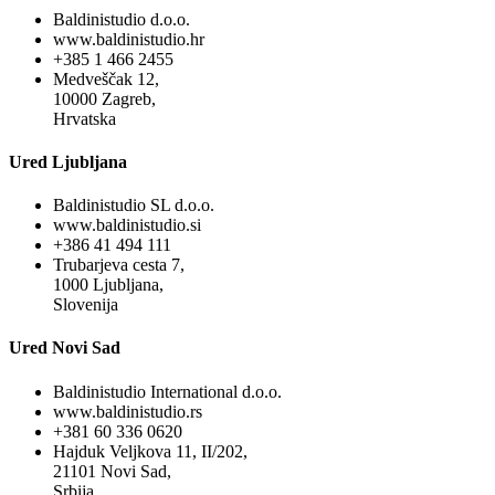
Baldinistudio d.o.o.
www.baldinistudio.hr
+385 1 466 2455
Medveščak 12,
10000 Zagreb,
Hrvatska
Ured Ljubljana
Baldinistudio SL d.o.o.
www.baldinistudio.si
+386 41 494 111
Trubarjeva cesta 7,
1000 Ljubljana,
Slovenija
Ured Novi Sad
Baldinistudio International d.o.o.
www.baldinistudio.rs
+381 60 336 0620
Hajduk Veljkova 11, II/202,
21101 Novi Sad,
Srbija