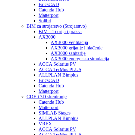
BricsCAD
Catenda Hub
Matterport
Solibri
BIM za strojarstvo (Strojarstvo)
BIM – Teorija i praksa
AX3000
AX3000 ventilacija
AX3000 grijanje i hlađenje
AX3000 sanitarije
AX3000 energetska simulacija
ACCA Solarius PV
ACCA TerMus PLUS
ALLPLAN Bimplus
BricsCAD
Catenda Hub
Matterport
CDE i 3D skeniranje
Catenda Hub
Matterport
SIMLAB Stages
ALLPLAN Bimplus
VREX
ACCA Solarius PV
ACCA TerMus PLUS