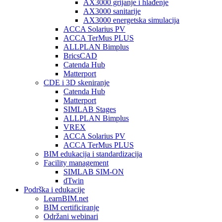
AX3000 grijanje i hlađenje
AX3000 sanitarije
AX3000 energetska simulacija
ACCA Solarius PV
ACCA TerMus PLUS
ALLPLAN Bimplus
BricsCAD
Catenda Hub
Matterport
CDE i 3D skeniranje
Catenda Hub
Matterport
SIMLAB Stages
ALLPLAN Bimplus
VREX
ACCA Solarius PV
ACCA TerMus PLUS
BIM edukacija i standardizacija
Facility management
SIMLAB SIM-ON
dTwin
Podrška i edukacije
LearnBIM.net
BIM certificiranje
Održani webinari