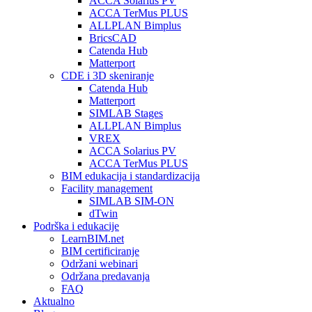
ACCA Solarius PV
ACCA TerMus PLUS
ALLPLAN Bimplus
BricsCAD
Catenda Hub
Matterport
CDE i 3D skeniranje
Catenda Hub
Matterport
SIMLAB Stages
ALLPLAN Bimplus
VREX
ACCA Solarius PV
ACCA TerMus PLUS
BIM edukacija i standardizacija
Facility management
SIMLAB SIM-ON
dTwin
Podrška i edukacije
LearnBIM.net
BIM certificiranje
Održani webinari
Održana predavanja
FAQ
Aktualno