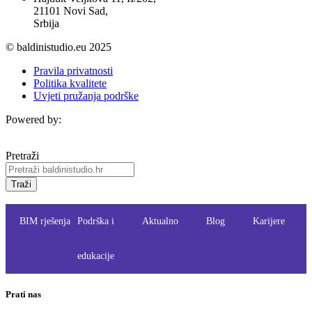
21101 Novi Sad,
Srbija
© baldinistudio.eu 2025
Pravila privatnosti
Politika kvalitete
Uvjeti pružanja podrške
Powered by:
Pretraži
Traži
BIM rješenja
Podrška i
Aktualno
Blog
Karijere
edukacije
Prati nas