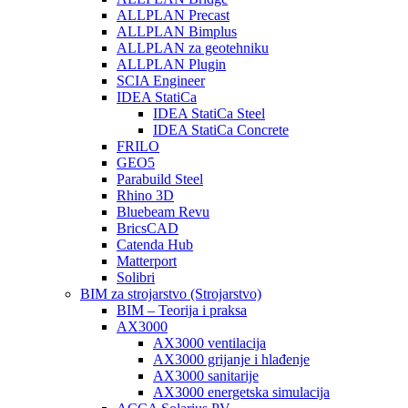
ALLPLAN Precast
ALLPLAN Bimplus
ALLPLAN za geotehniku
ALLPLAN Plugin
SCIA Engineer
IDEA StatiCa
IDEA StatiCa Steel
IDEA StatiCa Concrete
FRILO
GEO5
Parabuild Steel
Rhino 3D
Bluebeam Revu
BricsCAD
Catenda Hub
Matterport
Solibri
BIM za strojarstvo (Strojarstvo)
BIM – Teorija i praksa
AX3000
AX3000 ventilacija
AX3000 grijanje i hlađenje
AX3000 sanitarije
AX3000 energetska simulacija