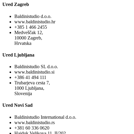
Ured Zagreb
Baldinistudio d.o.o.
www.baldinistudio.hr
+385 1 466 2455
Medveščak 12,
10000 Zagreb,
Hrvatska
Ured Ljubljana
Baldinistudio SL d.o.o.
www.baldinistudio.si
+386 41 494 111
Trubarjeva cesta 7,
1000 Ljubljana,
Slovenija
Ured Novi Sad
Baldinistudio International d.o.o.
www.baldinistudio.rs
+381 60 336 0620
Hajduk Veljkova 11, II/202,