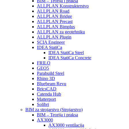
BIM – Teorija i praksa
ALLPLAN Konstrukterstvo
ALLPLAN Road
ALLPLAN Bridge
ALLPLAN Precast
ALLPLAN Bimplus
ALLPLAN za geotehniku
ALLPLAN Plugin
SCIA Engineer
IDEA StatiCa
IDEA StatiCa Steel
IDEA StatiCa Concrete
FRILO
GEO5
Parabuild Steel
Rhino 3D
Bluebeam Revu
BricsCAD
Catenda Hub
Matterport
Solibri
BIM za strojarstvo (Strojarstvo)
BIM – Teorija i praksa
AX3000
AX3000 ventilacija