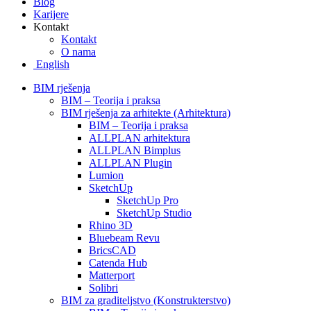
Blog
Karijere
Kontakt
Kontakt
O nama
English
BIM rješenja
BIM – Teorija i praksa
BIM rješenja za arhitekte (Arhitektura)
BIM – Teorija i praksa
ALLPLAN arhitektura
ALLPLAN Bimplus
ALLPLAN Plugin
Lumion
SketchUp
SketchUp Pro
SketchUp Studio
Rhino 3D
Bluebeam Revu
BricsCAD
Catenda Hub
Matterport
Solibri
BIM za graditeljstvo (Konstrukterstvo)