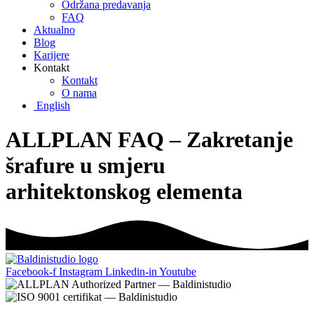
Održana predavanja
FAQ
Aktualno
Blog
Karijere
Kontakt
Kontakt
O nama
English
ALLPLAN FAQ – Zakretanje
šrafure u smjeru
arhitektonskog elementa
Facebook-f
Instagram
Linkedin-in
Youtube