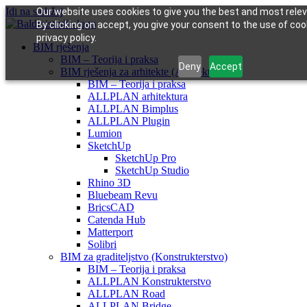
Idi na sadržaj
Our website uses cookies to give you the best and most relev
By clicking on accept, you give your consent to the use of coo
privacy policy.
BIM rješenja
BIM – Teorija i praksa
Deny
Accept
BIM rješenja za arhitekte (Arhitektura)
BIM – Teorija i praksa
ALLPLAN arhitektura
ALLPLAN Bimplus
ALLPLAN Plugin
Lumion
SketchUp
SketchUp Pro
SketchUp Studio
Rhino 3D
Bluebeam Revu
BricsCAD
Catenda Hub
Matterport
Solibri
BIM za graditeljstvo (Konstrukterstvo)
BIM – Teorija i praksa
ALLPLAN Konstrukterstvo
ALLPLAN Road
ALLPLAN Bridge