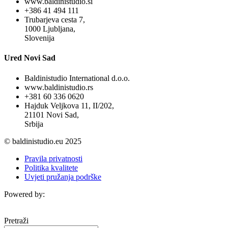
www.baldinistudio.si
+386 41 494 111
Trubarjeva cesta 7,
1000 Ljubljana,
Slovenija
Ured Novi Sad
Baldinistudio International d.o.o.
www.baldinistudio.rs
+381 60 336 0620
Hajduk Veljkova 11, II/202,
21101 Novi Sad,
Srbija
© baldinistudio.eu 2025
Pravila privatnosti
Politika kvalitete
Uvjeti pružanja podrške
Powered by:
Pretraži