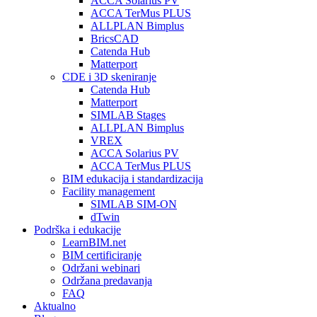
ACCA Solarius PV
ACCA TerMus PLUS
ALLPLAN Bimplus
BricsCAD
Catenda Hub
Matterport
CDE i 3D skeniranje
Catenda Hub
Matterport
SIMLAB Stages
ALLPLAN Bimplus
VREX
ACCA Solarius PV
ACCA TerMus PLUS
BIM edukacija i standardizacija
Facility management
SIMLAB SIM-ON
dTwin
Podrška i edukacije
LearnBIM.net
BIM certificiranje
Održani webinari
Održana predavanja
FAQ
Aktualno