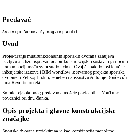
Predavač
Antonija Rončević, mag.ing.aedif
Uvod
Projektiranje multifunkcionalnih sportskih dvorana zahtijeva
pažljivu analizu, ispravan odabir konstrukcijskih sustava i jasnoću u
komunikaciji među svim sudionicima. Ovaj članak donosi ključne
inženjerske izazove i BIM workflow iz stvarnog projekta sportske
dvorane u Velikoj Ludini, temeljen na iskustvu Antonije Rončević i
tima Reverto projekt.
Snimku cjelokupnog predavanja možete pogledati na YouTube
poveznici pri dnu članka.
Opis projekta i glavne konstrukcijske
značajke
Sportska dvorana projektirana je kao kombinacija monolitne