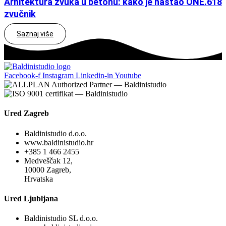
Arhitektura zvuka u betonu: kako je nastao ONE.618
zvučnik
Saznaj više
Facebook-f
Instagram
Linkedin-in
Youtube
Ured Zagreb
Baldinistudio d.o.o.
www.baldinistudio.hr
+385 1 466 2455
Medveščak 12,
10000 Zagreb,
Hrvatska
Ured Ljubljana
Baldinistudio SL d.o.o.