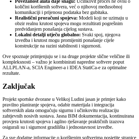
Povezanost alata daje snagu:
Učinkovit proces ne ovisi o
količini korištenih softvera, već o njihovoj međusobnoj
komunikaciji i prijenosu podataka bez gubitaka.
Realistični proračuni spojeva:
Modeli koji ne uzimaju u
obzir realnu krutost spojeva mogu rezultirati pogrešnim
predviđanjem ponašanja cijelog sustava.
Lokalni detalji utječu globalno:
Svaki spoj, njegova
izvedba i krutost mogu promijeniti ponašanje cijele
konstrukcije na razini stabilnosti i sigurnosti.
Ove spoznaje primjenjuju se i na druge projekte slične veličine ili
kompleksnosti – važno je kombinirati napredne softvere poput
ALLPLAN-a, SCIA Engineer-a i IDEA StatiCa-e za optimalne
rezultate.
Zaključak
Projekt sportske dvorane u Velikoj Ludini jasan je primjer kako
pravilno planiranje spojeva, odabir materijala i integracija
softverskih alata omogućuju sigurnu i učinkovitu realizaciju
zahtjevnih nosivih sustava. Jasna BIM dokumentacija, kontinuirana
provjera krutosti spojeva i agilno rješavanje praktičnih izazova
osigurali su i sigurnost gradilišta i jednostavnost izvedbe.
Za sve dodatne informacije o korištenim softverima posjetite stranice