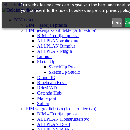
Idi na sadržaj
Our website uses cookies to give you the best and most rel
your consent to the use of cookies as per our privacy policy
BIM rješenja
Deny
Ac
BIM – Teorija i praksa
BIM rješenja za arhitekte (Arhitektura)
BIM – Teorija i praksa
ALLPLAN arhitektura
ALLPLAN Bimplus
ALLPLAN Plugin
Lumion
SketchUp
SketchUp Pro
SketchUp Studio
Rhino 3D
Bluebeam Revu
BricsCAD
Catenda Hub
Matterport
Solibri
BIM za graditeljstvo (Konstrukterstvo)
BIM – Teorija i praksa
ALLPLAN Konstrukterstvo
ALLPLAN Road
ALLPLAN Bridge