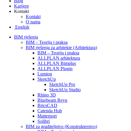
Blog
Karijere
Kontakt
Kontakt
O nama
English
BIM rješenja
BIM – Teorija i praksa
BIM rješenja za arhitekte (Arhitektura)
BIM – Teorija i praksa
ALLPLAN arhitektura
ALLPLAN Bimplus
ALLPLAN Plugin
Lumion
SketchUp
SketchUp Pro
SketchUp Studio
Rhino 3D
Bluebeam Revu
BricsCAD
Catenda Hub
Matterport
Solibri
BIM za graditeljstvo (Konstrukterstvo)