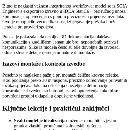
Bitno je naglasiti važnost integriranog workflowa: model se iz SCIA
Engineer-a eksportirao izravno u IDEA StatiCa – bez ručnog unosa
kombinacija opterećenja i s punom preciznošću prijenosa rezultata.
Ovo je omogućilo veću efikasnost, izbjegavanje grešaka i brže
iteracije pri provjeri spojeva.
Praksa je pokazala i da detaljna 3D dokumentacija olakšava
komunikaciju s gradilištem i smanjuje broj nepotrebnih poziva i
nesporazuma. Slike iz modela često su bile dovoljne da izvođači
odmah shvate detalje rješenja armature ili montaže.
Izazovi montaže i kontrola izvedbe
Posebno je naglašena pažnja pri montaži čelične krovne rešetke.
Kod podizanja preko 30 m raspona, precizno određivanje prihvatnih
točaka sprječava lokalna oštećenja i neželjene deformacije
konstrukcije. Izvedeni su i probni testovi opterećenja kako bi se
potvrđeni progibi uklapali u dopuštene vrijednosti.
Ključne lekcije i praktični zaključci
Svaki model je idealizacija:
Inženjer mora biti svjestan
granica vlastitih proračuna i softverskih rješenja.