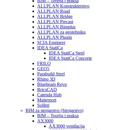
BIM – Teorija i praksa
ALLPLAN Konstrukterstvo
ALLPLAN Road
ALLPLAN Bridge
ALLPLAN Precast
ALLPLAN Bimplus
ALLPLAN za geotehniku
ALLPLAN Plugin
SCIA Engineer
IDEA StatiCa
IDEA StatiCa Steel
IDEA StatiCa Concrete
FRILO
GEO5
Parabuild Steel
Rhino 3D
Bluebeam Revu
BricsCAD
Catenda Hub
Matterport
Solibri
BIM za strojarstvo (Strojarstvo)
BIM – Teorija i praksa
AX3000
AX3000 ventilacija