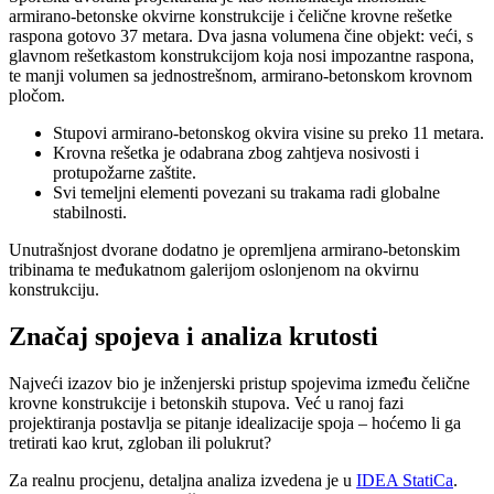
armirano-betonske okvirne konstrukcije i čelične krovne rešetke
raspona gotovo 37 metara. Dva jasna volumena čine objekt: veći, s
glavnom rešetkastom konstrukcijom koja nosi impozantne raspona,
te manji volumen sa jednostrešnom, armirano-betonskom krovnom
pločom.
Stupovi armirano-betonskog okvira visine su preko 11 metara.
Krovna rešetka je odabrana zbog zahtjeva nosivosti i
protupožarne zaštite.
Svi temeljni elementi povezani su trakama radi globalne
stabilnosti.
Unutrašnjost dvorane dodatno je opremljena armirano-betonskim
tribinama te međukatnom galerijom oslonjenom na okvirnu
konstrukciju.
Značaj spojeva i analiza krutosti
Najveći izazov bio je inženjerski pristup spojevima između čelične
krovne konstrukcije i betonskih stupova. Već u ranoj fazi
projektiranja postavlja se pitanje idealizacije spoja – hoćemo li ga
tretirati kao krut, zgloban ili polukrut?
Za realnu procjenu, detaljna analiza izvedena je u
IDEA StatiCa
.