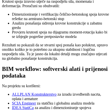
Krutost spoja izravno utječe na raspodjelu sila, momenata i
deformacija. Proračuni su obuhvatili:
Dimenzioniranje i verifikaciju čelično-betonskog spoja krovne
rešetke na armirano-betonski stup
Analizu ponašanja sidrenja krovne konstrukcije u zabatnu
gredu
Provjeru krutosti spoja na dijagramu moment-rotacija kako bi
se izbjegle pogrešne pretpostavke modela
Rezultati su pokazali da se stvarni spoj ponaša kao polukrut, upravo
onoliko koliko je to potrebno za ukupnu stabilnost i logičnu
raspodjelu sila. Tu je jasno da lokalni detalji mogu značajno utjecati
na globalno ponašanje konstrukcija.
BIM workflow: softverski alati i prijenosi
podataka
Na projektu su korišteni:
ALLPLAN Konstrukterstvo
za izradu izvedbenih nacrta,
oplata i armature
SCIA Engineer
za statičku i globalnu analizu modela
IDEA StatiCa
za analizu i dimenzioniranje spojeva