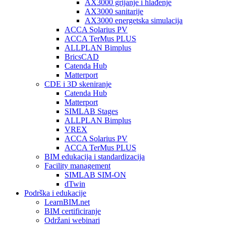
AX3000 grijanje i hlađenje
AX3000 sanitarije
AX3000 energetska simulacija
ACCA Solarius PV
ACCA TerMus PLUS
ALLPLAN Bimplus
BricsCAD
Catenda Hub
Matterport
CDE i 3D skeniranje
Catenda Hub
Matterport
SIMLAB Stages
ALLPLAN Bimplus
VREX
ACCA Solarius PV
ACCA TerMus PLUS
BIM edukacija i standardizacija
Facility management
SIMLAB SIM-ON
dTwin
Podrška i edukacije
LearnBIM.net
BIM certificiranje
Održani webinari