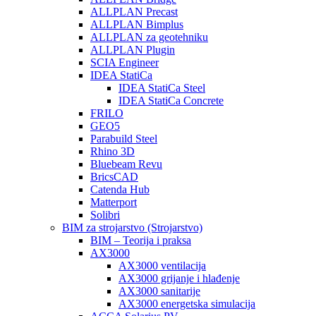
ALLPLAN Precast
ALLPLAN Bimplus
ALLPLAN za geotehniku
ALLPLAN Plugin
SCIA Engineer
IDEA StatiCa
IDEA StatiCa Steel
IDEA StatiCa Concrete
FRILO
GEO5
Parabuild Steel
Rhino 3D
Bluebeam Revu
BricsCAD
Catenda Hub
Matterport
Solibri
BIM za strojarstvo (Strojarstvo)
BIM – Teorija i praksa
AX3000
AX3000 ventilacija
AX3000 grijanje i hlađenje
AX3000 sanitarije
AX3000 energetska simulacija