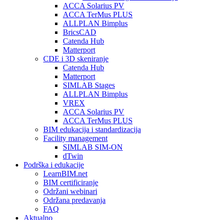
ACCA Solarius PV
ACCA TerMus PLUS
ALLPLAN Bimplus
BricsCAD
Catenda Hub
Matterport
CDE i 3D skeniranje
Catenda Hub
Matterport
SIMLAB Stages
ALLPLAN Bimplus
VREX
ACCA Solarius PV
ACCA TerMus PLUS
BIM edukacija i standardizacija
Facility management
SIMLAB SIM-ON
dTwin
Podrška i edukacije
LearnBIM.net
BIM certificiranje
Održani webinari
Održana predavanja
FAQ
Aktualno