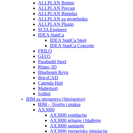
ALLPLAN Bridge
ALLPLAN Precast
ALLPLAN Bimplus
ALLPLAN za geotehniku
ALLPLAN Plugin
SCIA Engineer
IDEA StatiCa
IDEA StatiCa Steel
IDEA StatiCa Concrete
FRILO
GEO5
Parabuild Steel
Rhino 3D
Bluebeam Revu
BricsCAD
Catenda Hub
Matterport
Solibri
BIM za strojarstvo (Strojarstvo)
BIM – Teorija i praksa
AX3000
AX3000 ventilacija
AX3000 grijanje i hlađenje
AX3000 sanitarije
AX3000 energetska simulacija