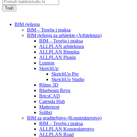
Traži
BIM rješenja
BIM – Teorija i praksa
BIM rješenja za arhitekte (Arhitektura)
BIM – Teorija i praksa
ALLPLAN arhitektura
ALLPLAN Bimplus
ALLPLAN Plugin
Lumion
SketchUp
SketchUp Pro
SketchUp Studio
Rhino 3D
Bluebeam Revu
BricsCAD
Catenda Hub
Matterport
Solibri
BIM za graditeljstvo (Konstrukterstvo)
BIM – Teorija i praksa
ALLPLAN Konstrukterstvo
ALLPLAN Road