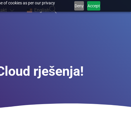
e of cookies as per our privacy
Deny
Accept
akt
English
loud rješenja!