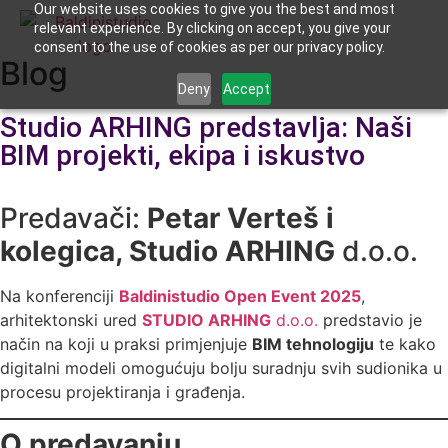
Our website uses cookies to give you the best and most
relevant experience. By clicking on accept, you give your
consent to the use of cookies as per our privacy policy.
Blog
Deny
Accept
27. listopada 2025.
Studio ARHING predstavlja: Naši
BIM projekti, ekipa i iskustvo
Predavači:
Petar Verteš i
kolegica, Studio ARHING
d.o.o.
Na konferenciji
Baldinistudio Open Event 2025
,
arhitektonski ured
STUDIO ARHING
d.o.o.
predstavio je
način na koji u praksi primjenjuje
BIM tehnologiju
te kako
digitalni modeli omogućuju bolju suradnju svih sudionika u
procesu projektiranja i građenja.
O predavanju