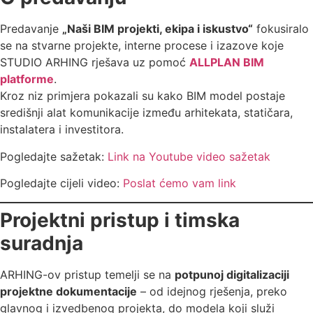
Predavanje
„Naši BIM projekti, ekipa i iskustvo“
fokusiralo
se na stvarne projekte, interne procese i izazove koje
STUDIO ARHING rješava uz pomoć
ALLPLAN BIM
platforme
.
Kroz niz primjera pokazali su kako BIM model postaje
središnji alat komunikacije između arhitekata, statičara,
instalatera i investitora.
Pogledajte sažetak:
Link na Youtube video sažetak
Pogledajte cijeli video:
Poslat ćemo vam link
Projektni pristup i timska
suradnja
ARHING-ov pristup temelji se na
potpunoj digitalizaciji
projektne dokumentacije
– od idejnog rješenja, preko
glavnog i izvedbenog projekta, do modela koji služi