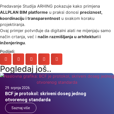
Predavanje Studija ARHING pokazuje kako primjena
ALLPLAN BIM platforme
u praksi donosi
preciznost,
koordinaciju i transparentnost
u svakom koraku
projektiranja.
Ovaj primjer potvrđuje da digitalni alati ne mijenjaju samo
način crtanja, već i
način razmišljanja u arhitekturi i
inženjeringu
.
Podijeli:
Pogledaj još..
29. srpnja 2026.
BCF je protokol: skriveni doseg jednog
otvorenog standarda
Saznaj više