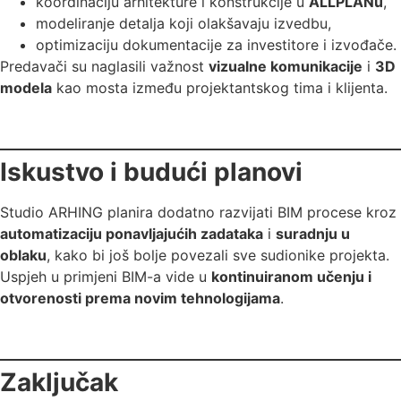
koordinaciju arhitekture i konstrukcije u
ALLPLANu
,
modeliranje detalja koji olakšavaju izvedbu,
optimizaciju dokumentacije za investitore i izvođače.
Predavači su naglasili važnost
vizualne komunikacije
i
3D
modela
kao mosta između projektantskog tima i klijenta.
Iskustvo i budući planovi
Studio ARHING planira dodatno razvijati BIM procese kroz
automatizaciju ponavljajućih zadataka
i
suradnju u
oblaku
, kako bi još bolje povezali sve sudionike projekta.
Uspjeh u primjeni BIM-a vide u
kontinuiranom učenju i
otvorenosti prema novim tehnologijama
.
Zaključak