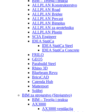
BIM – Teorija i praksa
ALLPLAN Konstrukterstvo
ALLPLAN Road
ALLPLAN Bridge
ALLPLAN Precast
ALLPLAN Bimplus
ALLPLAN za geotehniku
ALLPLAN Plugin
SCIA Engineer
IDEA StatiCa
IDEA StatiCa Steel
IDEA StatiCa Concrete
FRILO
GEO5
Parabuild Steel
Rhino 3D
Bluebeam Revu
BricsCAD
Catenda Hub
Matterport
Solibri
BIM za strojarstvo (Strojarstvo)
BIM – Teorija i praksa
AX3000
AX3000 ventilacija