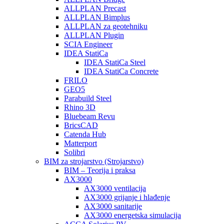
ALLPLAN Precast
ALLPLAN Bimplus
ALLPLAN za geotehniku
ALLPLAN Plugin
SCIA Engineer
IDEA StatiCa
IDEA StatiCa Steel
IDEA StatiCa Concrete
FRILO
GEO5
Parabuild Steel
Rhino 3D
Bluebeam Revu
BricsCAD
Catenda Hub
Matterport
Solibri
BIM za strojarstvo (Strojarstvo)
BIM – Teorija i praksa
AX3000
AX3000 ventilacija
AX3000 grijanje i hlađenje
AX3000 sanitarije
AX3000 energetska simulacija