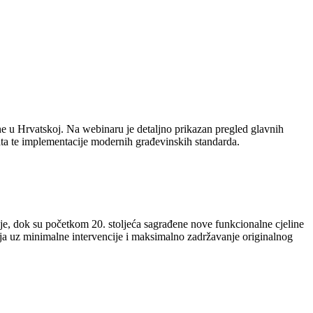
ine u Hrvatskoj. Na webinaru je detaljno prikazan pregled glavnih
ata te implementacije modernih građevinskih standarda.
cije, dok su početkom 20. stoljeća sagrađene nove funkcionalne cjeline
oblja uz minimalne intervencije i maksimalno zadržavanje originalnog