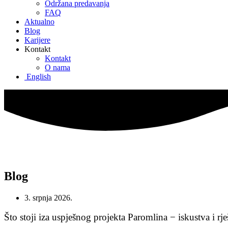
Održana predavanja
FAQ
Aktualno
Blog
Karijere
Kontakt
Kontakt
O nama
English
Blog
3. srpnja 2026.
Što stoji iza uspješnog projekta Paromlina − iskustva i rje