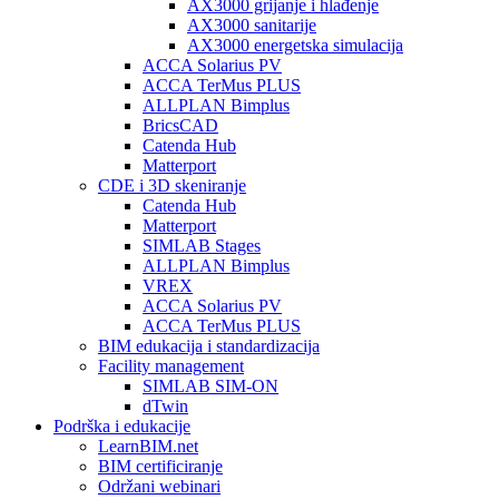
AX3000 grijanje i hlađenje
AX3000 sanitarije
AX3000 energetska simulacija
ACCA Solarius PV
ACCA TerMus PLUS
ALLPLAN Bimplus
BricsCAD
Catenda Hub
Matterport
CDE i 3D skeniranje
Catenda Hub
Matterport
SIMLAB Stages
ALLPLAN Bimplus
VREX
ACCA Solarius PV
ACCA TerMus PLUS
BIM edukacija i standardizacija
Facility management
SIMLAB SIM-ON
dTwin
Podrška i edukacije
LearnBIM.net
BIM certificiranje
Održani webinari