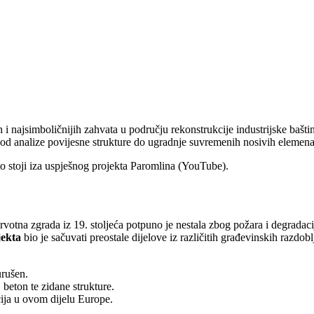
i najsimboličnijih zahvata u području rekonstrukcije industrijske bašt
 − od analize povijesne strukture do ugradnje suvremenih nosivih elemen
to stoji iza uspješnog projekta Paromlina (YouTube).
Prvotna zgrada iz 19. stoljeća potpuno je nestala zbog požara i degrada
jekta
bio je sačuvati preostale dijelove iz različitih građevinskih razd
urušen.
 beton te zidane strukture.
ija u ovom dijelu Europe.