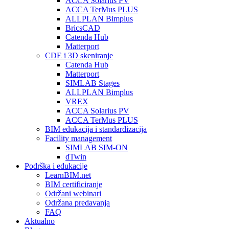
ACCA Solarius PV
ACCA TerMus PLUS
ALLPLAN Bimplus
BricsCAD
Catenda Hub
Matterport
CDE i 3D skeniranje
Catenda Hub
Matterport
SIMLAB Stages
ALLPLAN Bimplus
VREX
ACCA Solarius PV
ACCA TerMus PLUS
BIM edukacija i standardizacija
Facility management
SIMLAB SIM-ON
dTwin
Podrška i edukacije
LearnBIM.net
BIM certificiranje
Održani webinari
Održana predavanja
FAQ
Aktualno