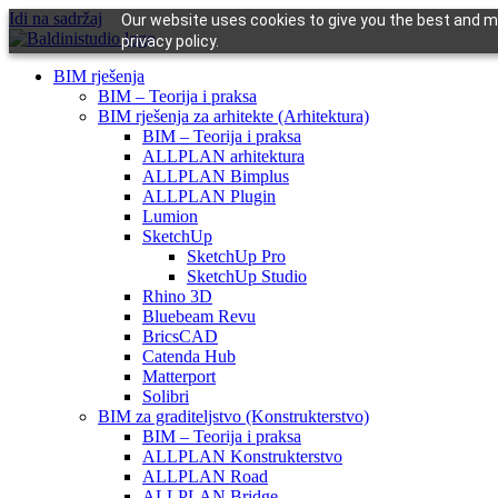
Idi na sadržaj
Our website uses cookies to give you the best and mo
privacy policy.
BIM rješenja
BIM – Teorija i praksa
BIM rješenja za arhitekte (Arhitektura)
BIM – Teorija i praksa
ALLPLAN arhitektura
ALLPLAN Bimplus
ALLPLAN Plugin
Lumion
SketchUp
SketchUp Pro
SketchUp Studio
Rhino 3D
Bluebeam Revu
BricsCAD
Catenda Hub
Matterport
Solibri
BIM za graditeljstvo (Konstrukterstvo)
BIM – Teorija i praksa
ALLPLAN Konstrukterstvo
ALLPLAN Road
ALLPLAN Bridge