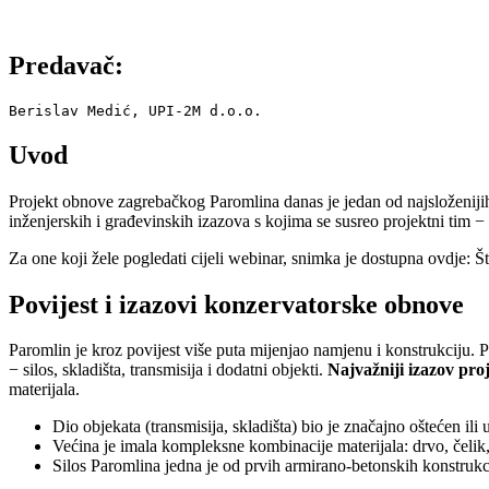
Predavač:
Berislav Medić, UPI-2M d.o.o.
Uvod
Projekt obnove zagrebačkog Paromlina danas je jedan od najsloženijih 
inženjerskih i građevinskih izazova s kojima se susreo projektni tim
Za one koji žele pogledati cijeli webinar, snimka je dostupna ovdje: Š
Povijest i izazovi konzervatorske obnove
Paromlin je kroz povijest više puta mijenjao namjenu i konstrukciju. 
− silos, skladišta, transmisija i dodatni objekti.
Najvažniji izazov pro
materijala.
Dio objekata (transmisija, skladišta) bio je značajno oštećen ili 
Većina je imala kompleksne kombinacije materijala: drvo, čelik,
Silos Paromlina jedna je od prvih armirano-betonskih konstrukc