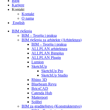
Blog
Karijere
Kontakt
Kontakt
O nama
English
BIM rješenja
BIM – Teorija i praksa
BIM rješenja za arhitekte (Arhitektura)
BIM – Teorija i praksa
ALLPLAN arhitektura
ALLPLAN Bimplus
ALLPLAN Plugin
Lumion
SketchUp
SketchUp Pro
SketchUp Studio
Rhino 3D
Bluebeam Revu
BricsCAD
Catenda Hub
Matterport
Solibri
BIM za graditeljstvo (Konstrukterstvo)